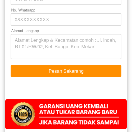
No. Whatsapp
Alamat Lengkap
Pesan Sekarang
`