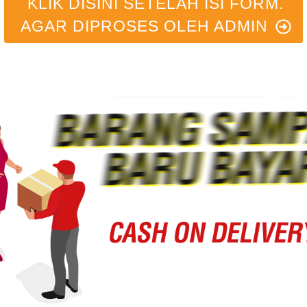
KLIK DISINI SETELAH ISI FORM.
AGAR DIPROSES OLEH ADMIN