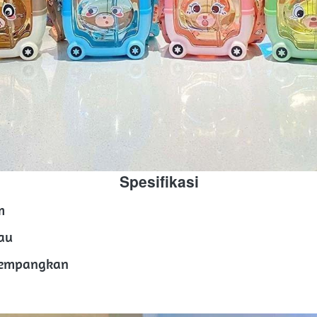
Spesifikasi
m
au
elempangkan