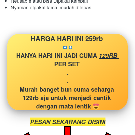
Reusable atau bisa Dipakai kembali 
Nyaman dipakai lama, mudah dilepas 

HARGA HARI INI 
259rb
HANYA HARI INI JADI CUMA 
129RB 
PER SET 
.
.
Murah banget bun cuma seharga 
129rb aja untuk menjadi cantik 
dengan mata lentik 
PESAN SEKARANG DISINI