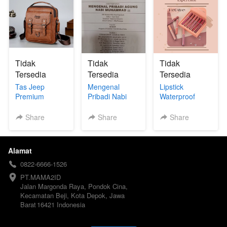
Tidak
Tidak
Tidak
Tersedia
Tersedia
Tersedia
Tas Jeep
Mengenal
Lipstick
Premium
Pribadi Nabi
Waterproof
Muhammad
Share
Share
Share
Alamat
0822-6666-1526
PT.MAMA2ID

Jalan Margonda Raya, Pondok Cina, 
Kecamatan Beji, Kota Depok, Jawa 
Barat 16421 Indonesia