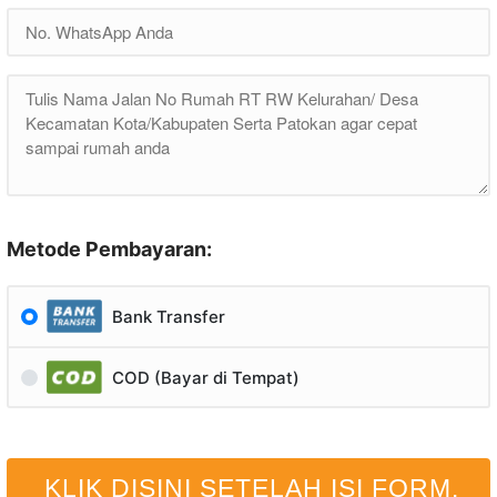
Metode Pembayaran:
Bank Transfer
COD (Bayar di Tempat)
KLIK DISINI SETELAH ISI FORM.