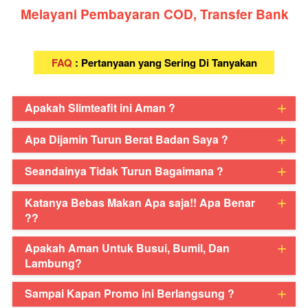
Melayani Pembayaran COD, Transfer Bank
FAQ
 : Pertanyaan yang Sering Di Tanyakan
Apakah Slimteafit ini Aman ?
Apa Dijamin Turun Berat Badan Saya ?
Seandainya Tidak Turun Bagaimana ?
Katanya Bebas Makan Apa saja!! Apa Benar
??
Apakah Aman Untuk Busui, Bumil, Dan
Lambung?
Sampai Kapan Promo ini Berlangsung ?