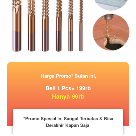
Harga Promo* Bulan ini,
  Beli 1 Pcs= 
199rb  
  Hanya 99rb 
*Promo Spesial Ini Sangat Terbatas & Bisa 
Berakhir Kapan Saja